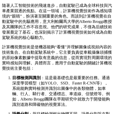
隨著人工智能技術的飛速進步，自動駕駛已成為全球科技與汽
車產業競逐的焦點。在這一領域，計算機視覺技術作為感知環
境的“眼睛”，扮演著至關重要的角色。而談到計算機視覺在自
動駕駛中的先驅應用，意大利帕爾馬大學的Alberto Broggi教授
及其團隊的工作不容忽視。他們的研究成果，不僅為后續技術
發展奠定了基石，也深刻揭示了計算機視覺技術如何成為自動
駕駛系統的核心驅動力。
計算機視覺技術是使機器能夠“看懂”并理解圖像或視頻內容的
技術集合。在自動駕駛系統中，它主要負責從車載攝像頭捕獲
的原始像素數據中提取有意義的信息，從而實現對周圍環境的
實時感知與理解。具體而言，應用于自動駕駛的關鍵計算機視
覺技術主要包括：
目標檢測與識別
：這是最基礎也是最重要的任務。通過
深度學習模型（如YOLO、SSD、Faster R-CNN等），
系統能夠實時檢測并識別出圖像中的各類物體，如車
輛、行人、騎行者、交通標志、車道線、信號燈等。例
如，Alberto Broggi團隊在早期研究中就致力于開發能夠
識別道路和障礙物的視覺算法。
語義分割
：與目標檢測框出物體不同，語義分割旨在對