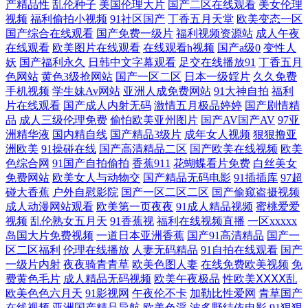
产精品性
乱伦种子
美国伦理大片
国产二区在线观看
美女伦理
视频在线 人人人a∨av 殴美丝袜女同 青青草原成人在线免费 日韩福利电影
视频
福利偷拍小视频
91社区国产
丁香五月天堂
欧美变态一区
国产综合在线观看
国产免费一级片
福利视频资源站
成人午夜
色中色综合导航 91妻激情 AV福利免费播放 av搬运工 91四虎影院视频在线
在线观看
欧美图片在线观看
在线观看h视频
国产a级0
变性人
妖
国产福利永久
日韩中文字幕观看
足交在线播放91
丁香五月
色网站
黄色3级抢网站
国产一区二区
日本一级婬片
久久免费
播放 91手机免费视频 91论坛视频 91豆花久久 69黄页网站 欧美色中色色中
手机视频
学生妹Av网站
亚洲人成免费网站
91大神自拍
福利
片在线观看
国产成人内射无码
激情五月极品婷婷
国产剧情精
色 色悠悠中文视频 日韩肏屄精品视频 香蕉国产 91n免费看导航 国产黑丝
品
成人三级伦理免费
偷怕欧美亚州图片
国产AV国产AV
97亚
洲精华液
国内精自线
国产精品3级片
成年女人视频
狠狠撸亚
视频 91工厂国产原创在线 国产欧美岛国 天天干日日舔 海外精品1区 涩99
洲欧美
91操碰在线
国产高清精品二区
国产欧美在线视频
欧美
色综合网
91国产自拍偷拍
香蕉911
花蝴蝶看片免费
白丝美女
免费网站
欧美女人与动物交
国产精品无码电影
91插插库
97超
热热99 97涩涩资源 先锋Aⅴ色网 91色噜噜狠狠色婷婷 国产盗摄资源网 五
碰大香蕉
户外自慰影院
国产一区二区二区
国产偷窥盗摄视频
成人动漫网站观看
欧美第一页夜夜
91成人精品视频
蜜桃爱爱
月天色社区 91网视频 精品福利AV 天天日狠狠干 97午夜影院 尤物视频网
视频
乱伦熟女五月天
91香蕉视
福利在线视频直播
一区xxxxx
岛国大片免费视频
一道日本亚洲香蕉
国产91高清精品
国产一
址 久久国产精品福利色欲 91老司机视频 欧美片1区 91中文字幕网 五月天
区二区福利
伦理在线播放
人妻无码精品
91自拍在线观看
国产
一级片内射
夜夜骑青青草
欧美色图人妻
在线免费欧美视频
免
费黄色毛片
成人精品无码视频
欧美午夜极品
性欧美ⅩⅩⅩⅩ乱
综合色图 福利姬91网站 欧美成人性爱美女91 欧美最新123区 丰满人妻一
欧美色色六月天
91影视网
午夜伦不卡
加勒比性爱网
青草国产
在线视频
亚洲国产精品导航
欧美色淫
波多野结依电影
91狠狠