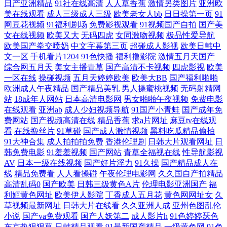
日产亚洲精品
91社在线高清
人人草香蕉
激情另类图片
亚洲欧
美欧美曰 91熊猫成人 欧美视屏1区 日韩亚洲Αν天堂 俺去也色 熟女一区二
美在线观看
成人三级成人三级
欧美老女人bb
日日操第一页
91
网豆花视频
91福利剧场
免费影视观看
91视频国产自拍
国产美
区 大香蕉99 五月天婷婷全黄网站 www黑丝com 五月婷婷色网 WWW777
女在线视频
欧美又大
无码四虎
女同激吻视频
极品性爱导航
欧美国产拳交喷奶
中文字幕第三页
超碰成人影视
欧美日韩中
文一区
手机看片1204
91色快播
福利撸影院
激情五月天国产
殴美性爱 日韩性爱综合楼 91深夜福利在线导航 久久一三一 91黄色黑丝动
综合网五月天
美女主播青草
国产高清不卡视频
四虎影视
欧美
一区在线
操碰视频
五月天婷婷欧美
欧美大BB
国产福利啪啪
漫 国产十一区 婷婷五月深深爱 欧美一二区啪啪 超碰成人在线真实国产 亚
欧洲成人午夜精品
国产精品美乳
男人操蜜桃视频
无码射精网
站
18成年人网站
日本高清电影网
男女啪啪午夜视频
免费电影
在线观看
亚洲ab
成人少妇视频导航
91国产小青蛙
国产成年免
洲天堂久久色 国产精品自产拍在线观 91传美 内射黑丝女神 91视频免费播
费网站
国产视频高清在线
精品香蕉
求a片网址
麻豆tv在线观
看
在线撸丝片
91草碰
国产成人激情视频
黑料吃瓜精品偷拍
放 欧美色图日韩 91资源站 日韩国产精品成人 www91变态视频 五月婷最
91大神合集
成人拍拍拍免费
香港伦理剧
日韩大片观看网址
日
韩免费电影
91羞羞视频
国产网站
青草全福视在线
性导航影视
新网址 国产精品久久99 91传媒影视 久久尤物天堂 91偷拍福利 日韩免费成
AV
日本一级在线视频
国产好片浮力
91久操
国产精品成人在
线
精品免费看
人人看操碰
午夜伦理电影网
久久国自产拍精品
高清乱码0
国产欧美
日韩三级黄色A片
伦理电影亚洲国产
福
人网 变态另类萝莉日韩电影 国产久久免费视频免费 91试香蕉视频 探花视
利姬黄色网址
欧美伊人影院
丁香成人五月花
黄色网网址女
久
草视频最新网址
日韩大片在线看
久久亚洲人成
亚州色图乱伦
频网址 豆花精品视频 影音先锋AV亚洲资源 狼友成人网站 91偷自网 日韩
小说
国产va免费观看
国产人妖第二
成人影片h
91色婷婷瑟色
东京热狠狠草
日韩精品观看
91最新国产精品
一级黄色网
91色