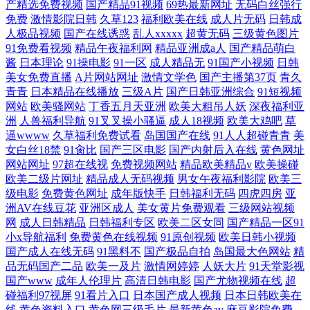
产精选免费视频
国产精品91视频
69热最新网址
无码白丝强行
免费
激情影院日韩
久草123
福利欧美在线
成人片无码
日韩成
人极品视频
国产在线诱惑
乱人xxxxx
超黄无码
三级黄色图片
91免费看视频
精品午夜福利网
精品亚洲成a人
国产精品萌白
酱
日本理论
91操电影
91一区
成人精品无
91国产小视频
日韩
美女免费直播
A片网站网址
激情文学色
国产主播第37页
青久
青青
日本精品在线播放
三级A片
国产日韩亚洲综合
91短视频
网站
欧美骚网站
丁香五月天亚洲
欧美大粗吊人妖
深夜福利亚
洲
人兽福利导航
91叉叉操小骚逼
成人18视频
欧美大鸡吧
草
逼wwww
久草福利免费试看
岛国国产在线
91人人超碰青青
美
女白丝18禁
91肏比
国产三区电影
国产内射后入在线
黄色网址
网站网址
97超在线视
免费视频网站
精品欧美精品v
欧美操碰
欧美二级片网址
精品成人无码视频
男女午夜福利影院
欧美三
级电影
免费黄色网址
成年版快手
日韩福利无码
四虎四房
亚
洲AV在线豆花
亚洲区成人
美女黄片免费观看
三级网站视频
网
成人日韩精品
日韩福利专区
欧美二区女同
国产精品一区91
小x导航福利
免费黄色在线视频
91原创视频
欧美日韩小视频
国产成人在线无码
91黑料不
国产极品自拍
岛国最大色网站
精
品无码国产二品
欧美一及片
激情网婷婷
人妖大片
91天堂影视
国产www
成年人伦理片
高清日韩电影
国产尤物视频在线
超
碰福利97视屏
91看片入口
日本国产成人视频
日本日韩欧美在
线
黄色资料入口
黄色网三级毛片
最新黄色av
麻豆影院免费