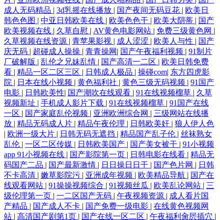
成人无码精品
|
3d乳摇在线播放
|
国产夜间无码豆花
|
欧美日
韩色色图
|
中亚日韩欧美在线
|
欧美色色干
|
欧美大阴蒂
|
国产
欧美视频在线
|
久草自慰
|
AV黄色电影网站
|
免费三级黄色网
|
久草视频在线资源
|
青苹果影视
|
成人涩涩
|
欧美人与性
|
国产
庆无码
|
超碰成人操操
|
青青操网
|
国产午夜福利视频
|
91制片
厂破解版
|
乱伦之兄妹乱情
|
国产高清一二区
|
欧美日韩免费
看
|
精品一区二区三区
|
日韩成人极品
|
操碰com
|
东方四虎影
院
|
日本在线小视频
|
黄色福利社
|
黄色三级无码视频
|
91国产
电影
|
日韩欧美性
|
国产潮吹在线观看
|
91在线视频榴草
|
久草
视频新址
|
手机成人影片下载
|
91在线视频榴草
|
91国产在线
一区
|
国产家庭乱伦视频
|
亚洲欧洲综合网
|
三级网站在线播
放
|
精品无码成人片
|
精品午夜伦理
|
日韩欧美奸
|
狼人伊人色
|
欧洲一级大片
|
日韩无码无遮挡
|
精品国产乱子伦
|
丝袜熟女
乱伦
|
一区二区传媒
|
日韩欧美国产
|
国产美女被干
|
91小视频
app 91小视频在线
|
国产影院第一页
|
日韩电影在线看
|
精品无
码国产二品
|
国产最新激情
|
日日操日日干
|
国产色片网
|
日韩
不卡高清
|
嫩草影院污
|
亚洲成年视频
|
欧美精品导航
|
国产在
线观看网站
|
91操操视频综合
|
91视频丝瓜
|
欧美乱论网站
|
三
级伦理第一页
|
一二区国产无码
|
午夜视频资源
|
成人看片国
产精品
|
国产成人不卡
|
国产免费一级电影
|
在线黄色视频网
站
|
高清国产剧第1页
|
国产在线一区二区
|
午夜福利肏屄插穴
|