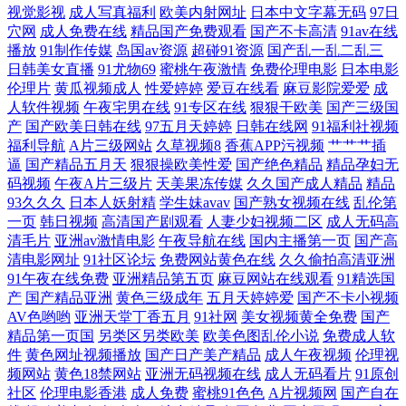
视觉影视
成人写真福利
欧美内射网址
日本中文字幕无码
97日
成人片 国产高潮精品久久 日韩精品无码网址 91精品54 福利论理片 欧美曰
穴网
成人免费在线
精品国产免费观看
国产不卡高清
91av在线
播放
91制作传媒
岛国av资源
超碰91资源
国产乱一乱二乱三
批 69草综合 91在线观看免费 91在线19n 五月天AV影院 91人人妻人人操 久
日韩美女直播
91尤物69
蜜桃午夜激情
免费伦理电影
日本电影
伦理片
黄瓜视频成人
性爱婷婷
爱豆在线看
麻豆影院爱爱
成
人软件视频
午夜宅男在线
91专区在线
狠狠干欧美
国产三级国
久嫩草视频 一区二区三区 91综合在线观看 久草天堂 婷婷五月天色色 91社
产
国产欧美日韩在线
97五月天婷婷
日韩在线网
91福利社视频
福利导航
A片三级网站
久草视频8
香蕉APP污视频
艹艹艹插
在线观看九九 国产久草网站 日美人兽视频 91九色探花 加勒比一本道无码
逼
国产精品五月天
狠狠操欧美性爱
国产绝色精品
精品孕妇无
码视频
午夜A片三级片
天美果冻传媒
久久国产成人精品
精品
综合超碰97在线 成人午夜无码福利 青青草人与兽资源站 91福利院 国产福
93久久久
日本人妖射精
学生妹avav
国产熟女视频在线
乱伦第
一页
韩日视频
高清国产剧观看
人妻少妇视频二区
成人无码高
清毛片
亚洲av激情电影
午夜导航在线
国内主播第一页
国产高
利91 日韩黄色成人免费网站 91狠人综合久久 九色91 亚洲肏屄在线播放 国
清电影网址
91社区论坛
免费网站黄色在线
久久偷拍高清亚洲
91午夜在线免费
亚洲精品第五页
麻豆网站在线观看
91精选国
产操小浪穴AV片 日韩国产无线码一品 91黑丝欧美 国产精品成 日韩熟女合
产
国产精品亚洲
黄色三级成年
五月天婷婷爱
国产不卡小视频
AV色哟哟
亚洲天堂丁香五月
91社网
美女视频黄全免费
国产
精品第一页国
另类区另类欧美
欧美色图乱伦小说
免费成人软
集久久 91极品在线 精品人妻久久 亚洲男人天堂手机版 91在线视 男人的天
件
黄色网址视频播放
国产日产美产精品
成人午夜视频
伦理视
频网站
黄色18禁网站
亚洲无码视频在线
成人无码看片
91原创
堂日日夜夜 91超碰人人操人人妻 大香蕉伊人淫秽 人人操人人干av97 91国
社区
伦理电影香港
成人免费
蜜桃91色色
A片视频网
国产自在