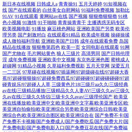
新日本在线视频
日韩成人a
青青操91
五月天婷婷
91短视频在
线
国产在线观看的
白丝美女自慰网站
91福利免费视频
加勒比
91AV
91在线观看
黄网站av在线
国产视频
狠狠擼狠狠擼
91桃
色小视频
91激情
91干啪啪
青青操青青干
主播诱惑无码专区
欧美视频电影
91播放
麻豆桃色网站
亚洲欧美国产另类
欧美伦
理另类
国产刺激对白
在线观看91精品
欧美成年视频
操碰操揉
成人微拍福利导航
亚洲欧美国产日韩
成年在线观看免费
岛国
精品在线播放
狠狠撸第四色
欧美一页
女同电影在线观看
91网
国产尤物在
毛片网站黄色
狼人三级片
高清男同
国产日韩伦理
淫
成年免费视频
亚洲欧美中文视频
东京热亚洲色图
蜜桃成人
超碰网
91精品小视频
久草福利免费视影
五月天堂网
深爱五月
一二三区
97草碰在线视频|97插逼网|97超级碰在线|97超碰大香
蕉|97超碰狠狠操|97超碰免费西瓜|97超碰碰|97超碰碰碰碰|97超
碰青娱乐|97超碰人人草
三级黄色片18|三级斤aa久久|三级经典
av在线|三级精品播放|三级精品久久人妻AV|三级久久av|三级久
久av在线|三级久久情侣|三级卡久久avav|三级理伦国产
欧美亚
洲在线播放|欧美亚洲中文|欧美亚洲中文字幕|欧美亚洲专区|欧
美亚洲自拍偷拍|欧美亚洲综合另类|欧美亚洲综合日韩|欧美亚
洲综合色|欧美亚洲综合图区|欧美亚洲综合在
国产免费不卡|国
产免费不卡视频|国产免费成人|国产免费吃瓜|国产免费大片|国
产免费电影|国产免费电影入口|国产免费豆花在线|国产免费福