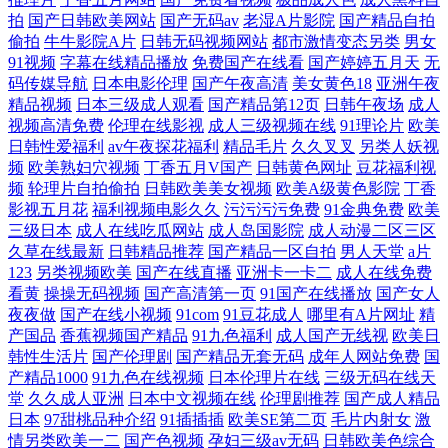
拍
国产日韩欧美网站
国产无码av
老湿A片影院
国产精品自拍
偷拍
牛牛影院A片
日韩无码视频网站
都市激情变态另类
男女
91视频
字幕在线精品播放
免费国产在线看
国产婷婷五月天
无
码传媒导航
日本电影伦理
国产午夜高清
美女黄色18
亚洲午夜
精品视频
日本三级成人观看
国产精品第12页
日韩午夜场
成人
视频高清免费
伦理在线影视
成人三级视频在线
91理论片
欧美
日韩性爱福利
av午夜探花福利
精品毛片
久久叉叉
另类人妖视
频
欧美熟妇穴视频
丁香五月V国产
日韩黄色网址
豆花福利视
频
轮理片自拍偷拍
日韩欧美美女视频
欧美A级黄色影院
丁香
影视五月花
福利视频电影久久
污污污污免费
91金典免费
欧美
三级日本
成人在线吃瓜网站
成人岛国影院
成人动漫二区三区
久草在线最新
日韩精品推荐
国产精品一区自拍
男人天堂
a片
123
另类视频欧美
国产在线直播
亚洲卡一卡二
成人在线免费
看黄
操操无码视频
国产高清第一页
91国产在线播放
国产女人
夜夜做
国产在线小视频
91com
91豆花成人
哪里有A片网址
精
产国品
香蕉视频国产精品
91九色福利
成人国产无线视
欧美日
韩性生活片
国产伦理剧
国产精品无套无码
成年人网站免费
国
产精品1000
91九色在线视频
日本伦理片在线
三级无码在线天
堂
久久成人亚洲
日本中文视频在线
伦理剧推荐
国产成人精品
日本
97甜桃品种介绍
91插插插
欧美SE第二页
毛片内射女
激
情另类欧美一二
国产色视频
孕妇三级av无码
日韩欧美色综合