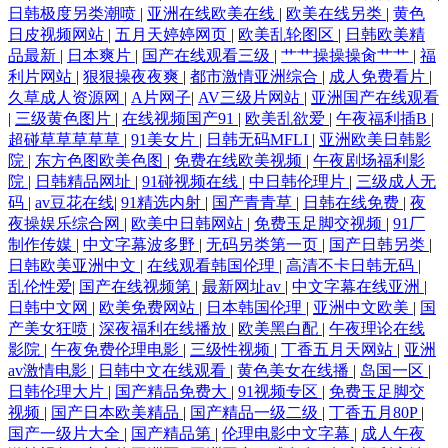
日韩极度另类潮喷
|
亚洲在线欧美在线
|
欧美在线另类
|
黄色
日皮视频网站
|
五月天婷婷网页
|
欧美乱轮图区
|
日韩欧美精
品最新
|
日本爽片
|
国产在线观看三级
|
艹艹操操操肏艹艹
|
福
利片网站
|
狠狠操夜夜爽
|
都市激情亚洲综合
|
成人免费看片
|
久草成人资源网
|
A片网子
|
AV三级片网站
|
亚洲国产在线观看
|
三级黄色图片
|
在线视频国产91
|
欧美乱欲爱
|
午夜福利插B
|
超碰草草草草草
|
91美女片
|
日韩无码MFLI
|
亚洲欧美日韩影
院
|
东方色图欧美色图
|
免费在线欧美视频
|
午夜剧场福利影
院
|
日韩精品网址
|
91碰视频在线
|
中日韩伦理片
|
三级成人无
码
|
av豆花在线
|
91精选内射
|
国产青青草
|
日韩在线免费
|
夜
夜操娱乐综合网
|
欧美中日韩网站
|
免费玉足脚交视频
|
91厂
制作传媒
|
中文字幕波多野
|
无码另类第一页
|
国产日韩另类
|
日韩欧美亚洲中文
|
在线观看韩国伦理
|
高清不卡日韩无码
|
乱伦性爱
|
国产在线视频第
|
最新网址av
|
中文字幕在线亚洲
|
日韩中文网
|
欧美免费网站
|
日本韩国伦理
|
亚洲中文欧美
|
国
产美女狂喷
|
深夜福利在线播放
|
欧美黑白配
|
午夜理论在线
影院
|
午夜免费伦理电影
|
三级性视频
|
丁香五月天网站
|
亚洲
av激情电影
|
日韩中文在线观看
|
黄色美女在线播
|
岛国一区
|
日韩伦理大片
|
国产精品免费大
|
91视频专区
|
免费玉足脚交
视频
|
国产日本欧美精品
|
国产精品一级二级
|
丁香五月80P
|
国产一级片大全
|
国产精品第
|
伦理电影中文字幕
|
成人午夜