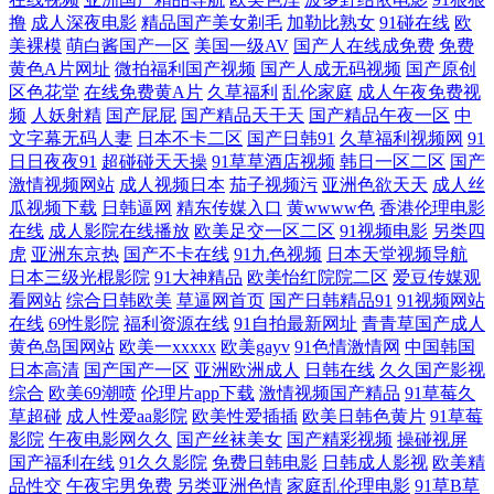
区二区片 午夜剧场尤物性爱 国产精品久久超碰 先锋av黄色电影 92午夜福
撸
成人深夜电影
精品国产美女剃毛
加勒比熟女
91碰在线
欧
美裸模
萌白酱国产一区
美国一级AV
国产人在线成免费
免费
黄色A片网址
微拍福利国产视频
国产人成无码视频
国产原创
利合集 久久精品视频1 91次园 国产稀缺精品盗摄盗拍 91免费观看网页版
区色花堂
在线免费黄A片
久草福利
乱伦家庭
成人午夜免费视
频
人妖射精
国产屁屁
国产精品天干天
国产精品午夜一区
中
欧美91 91乱子伦国产网站 精品日韩成人 先锋影音少女资源 亚洲成人小说
文字幕无码人妻
日本不卡二区
国产日韩91
久草福利视频网
91
日日夜夜91
超碰碰天天操
91草草酒店视频
韩日一区二区
国产
网站 91V小视频 最新影音先锋av网站 91人人操人人妻 91蜜桃吴梦梦 91看
激情视频网站
成人视频日本
茄子视频污
亚洲色欲天天
成人丝
瓜视频下载
日韩逼网
精东传媒入口
黄wwww色
香港伦理电影
在线
成人影院在线播放
欧美足交一区二区
91视频电影
另类四
片免费 91导航福利视频 91po在线观看 91白虎国产 伊人AV影视 亚州色视
虎
亚洲东京热
国产不卡在线
91九色视频
日本天堂视频导航
日本三级光棍影院
91大神精品
欧美怡红院院二区
爱豆传媒观
频 91国在线 日韩综合欧美 东方av网址 91国产小视频 国产成人久久精品
看网站
综合日韩欧美
草逼网首页
国产日韩精品91
91视频网站
在线
69性影院
福利资源在线
91自拍最新网址
青青草国产成人
黄色岛国网站
欧美一xxxxx
欧美gayv
91色情激情网
中国韩国
婷婷综合伊然 东方va青青在线 色鬼综合网 av东方天堂 人人爽人人妻69 91
日本高清
国产国产一区
亚洲欧洲成人
日韩在线
久久国产影视
综合
欧美69潮喷
伦理片app下载
激情视频国产精品
91草莓久
剧场 青青草极品 91人人超碰在线 九一传媒mv 91国产在线免费观看视频
草超碰
成人性爱aa影院
欧美性爱插插
欧美日韩色黄片
91草莓
影院
午夜电影网久久
国产丝袜美女
国产精彩视频
操碰视屏
欧美性爱日本 91少妇啪啪婷婷超碰 欧美人兽乱交 91黑丝自慰 激情肏屄网
国产福利在线
91久久影院
免费日韩电影
日韩成人影视
欧美精
品性交
午夜宅男免费
另类亚洲色情
家庭乱伦理电影
91草B草