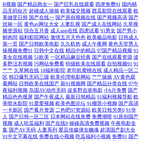
B视频
国产精品熟女一
国产巨乳在线观看
四虎免费91
国内精
91福利专区 久久国产热伊人久久 91超碰综合 久久手机午夜福利视频 91乱
品无码短片
超碰成人操操
欧美猛交视频
西瓜影院在线观看
欧
美做受日韩
国产在线一
国产原创视频在线
国产视频高清
国产
子伦国产伦 中日韩黄色五级片 黑丝内射在线免费观看 亚州成人小说网 亚
丝袜一区
黄色av网址大全
人妻乱视
国产成人在线网站
久草视
频资源站
综合五月香
成人app在线
四虎试看
91男女
国产男小
洲网黄 亚洲福利AV 五月天伊人影院 丝袜人妻一二区 香蕉伊人9 午夜福利
鲜肉同
福利影院网站
激情五月天色色
欧美极品电影
日韩成人
第一页
国产日韩欧美电影
久久机热
成人午夜网
黄色天堂男人
操视频免费91
日韩中文在线
精品中的精品
97国产精品视频
91
国产视频一区 午夜伦伦剧场 91在线观看玖玖 91色伦理 老司机福利微拍 91
美女在线视频
51欧美
一区精品麻豆经典
国产在线观看资源
波
多野洁衣视频
污网站免费看
特级欧美在线观看
自拍视频91
91
视频在线观看18 午夜社区精品视频 大香蕉伊人色色 亚洲欧美日韩国产成
艹艹
久草网在线
18福利影院
老司机蜜桃在线
成人精品一区二
区
韩日爆乳无码三级
欧美伦理电影网站
艹艹操操
AV黄色观
看网站
日韩欧美在线国产
新91视频网
国产精品分类在线
97午
人 男人手机ab天堂 91成人色网 韩国伦理片av 尤物肏屄com 韩国伦理片 91
夜福利视频
岛国AV动作无码
波多野吉依电影
小h片免费
国产
精品色色视屏
国产午夜成人
最新日韩精品
91福利视频导航
欧
视频在线网站 精品99久久 91成人小视频 国产黑丝极品91视频 伊人久久网
美喷水影院
91爱爱视频
欧美色图论坛
91榴莲小视频
国产高清
一卡新区
国产看片资源
二色吧97资源站
欧美日韩另类0
91华
站上 五月开心激情网 第一福利在线导航 少妇一线天 97性交 先锋影音自拍
人
国产日韩一区二区
日本网站在线免费
免费潮喷
91原创国产
视频
成人吃瓜福利
国产在线9
操碰高清免费视频
午夜电影全
集
国产AV无码
人妻系列
爱豆传媒倩女幽魂
超清国产剧大全
国产高潮国产高潮久久 91VA久久 久久精品一级毛 91黄色废料在线观看 欧
91中文字幕在线
免费在线小视频
吃瓜福利小视频
免费91
国产