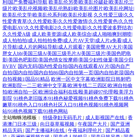
利|国产免费福利导航
欧美乱伦另类|欧美乱伦破处|欧美乱伦三
级片|欧美乱伦视频|欧美乱伦熟妇|欧美乱伦图片|欧美乱伦网址|
欧美乱伦文学|欧美乱伦系列|欧美乱伦影视
久久性爱三级|久久
性爱青青草|久久性爱欧美|久久性爱激情|久久性爱黄色|久久性
爱电影AV|久久性爱电影2|久久性爱电影|久久性爱波多野结衣|
久久性爱A级
成人欧美资源|成人欧美综合|成人啪啪爽到潮喷|
成人拍拍拍|成人拍拍拍免费|成人片AV天堂|成人片a免看|成人
片导航|成人片的网站导航|成人片观看?
美国密臀AV大片|美国
胖女人bb|美国三级A|美国三级毛片A|美国三级片|美国色吧电
影|美国色吧影院|美国色情女按摩师|美国少妇性做爰|美国少归
BVBV
国内无码|国内性爱自拍|国内在线观看AV片|国内自产
自拍|国内自拍|国内自拍86|国内自拍第一页|国内自拍老湿|国内
自拍视频1|国品91精品
欧洲一区中文字幕|欧洲影院日韩射吧|
欧洲影院一二三|欧洲中文字幕|欧洲专线二三四区|欧洲自拍偷
拍|欧洲自拍一区|欧洲综合福利在线|殴美超碰97伦理|殴美浮力
影院
91桃色老旧版本|91桃色秘爱视频|91桃色免费下载|91桃色
嫩草|91桃色入口|91桃色社区入口|91桃色视频|91桃色视频网
站|91桃色视频下载|91桃色网站
主站蜘蛛池模板：
特级孕妇无码毛片
|
成人影视国产在线
|
香
港澳门日本三级
|
向日葵草莓视频
|
午夜国产大片
|
国产亚洲
精品无码
|
国产主播福利在线
|
午夜福利理伦片
|
国产精品看
片
|
亚洲欧洲视频在线
|
国产成人啪精品
|
国产日韩另类
|
国产