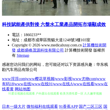
科技賦能產供對接 六盤水工業產品開拓市場顯成效
電話：1860233**
地址：成都市成華區熊貓大道1248號3樓103室
Copyright © 2026
www.medicalxray.com.cn
計算機技術開
發
成都盛峰茂源科技有限公司
計算機技術開發
版權所
有
Sitemap
感谢您访问我们的网站，您可能还对以下资源感兴趣：华东栈
勘汽车用品有限公司
www淫淫com|www樱花草视频|www影视|www尤物com|www
有码18|www在线|www在线91|www在线A|www在线看|www在
91爱豆视频在线观看 户外露出在线观看 欧美另类性爱一区 久久嫩草视频
线看黄
网站地图
精品国产视色 国产精品自拍网99 东京热最新地址99 97页国产精品 欧美sss
日本一级大片
微拍福利在线观看
91香蕉APP
国产二区三区
国