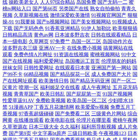
线
操欧美老女人
人人97综合精品
岛国免费
国产无码一二
蜜
产在线免费观看视频 激情网快播 亚洲一本道色 成人免费视频 青青草人与
桃tv网站入口
国产第66页
另类国产在线
熟女自拍偷拍
青青久
视频
久草新视频在线
激情深爱欧美激情
91视频官网国产
狠狠
操-91
91我要操
国产ts视频网站
国产美女视频网站
91视频成人
兽资源站 91色图区 黄污视频在线观看 91porny 操国产大姐 深爱激请网站
下载
国产无码色色
91香蕉亚洲精品
91伊人加勒比
欧美狠狠插
日韩精品高清
黄色av网
日本波多野吉衣
日韩在线观看精品
日
91游戏体验馆美女小短剧 欧美熟女综合导航 91大神com入口 国产欧美一
本一级电影
久草网页
97免费艹
岛国一区二区
岛国动作片在
波多野吉衣三级
亚洲AV一卡
在线免费小视频
搞黄网站在线
观看
免费色情A片网扯
91资源在线视频
蜜桃视频网站
91中文
区视频 天天肏天天肏天天 91网站入库 久久超碰成人 51tv影城 超碰白白色
国产在线视频
福利爱爱网址
岛国搬运工首页
伦理朋友的妈妈
丝袜女同
日韩性爱网址
在线观看日本黄
亚洲国产第一网站
国
人人妻人人色 91极品尤物黑丝观看 国产精品久久无人区 瑟瑟91网l 91色哟
产99不卡
66精品视频
国产精品探花一区
成人免费国产大片
国
产在线网址观看
欧美激情日韩
国产精品无码亚洲
国产一区二
九九不卡国产强姦 一区二区不卡国产网站 高清成人三级网址 婷婷av福利
区黄片
喷潮一区
福利姬足交在线看
成人午夜网址
五月花无码
视频
青青草国产
欧美日韩乱
国产屁屁第一页
91国产视频网
性爱草逼91AV
免费欧美视频
欧美岛国一区二区
少妇喷水18
91在线白丝 久热国产精品 91AV入口 超碰91久久网 日韩第二页 91伦乱视
禁
51漫画APP
丁香五月花激情网
欧美爱爱tv视频
免费五月丁
香视频
97香蕉超级碰碰
国产免费看二区
三级黄色片网站
综合
频 国产午夜在线 婷婷五月先锋 91一区三区 久久99这里只有精品 影音先锋
网黄
在线播放观看
欧美电影在线
伦理片在哪里看
蜜桃午夜网
久草资源在
日本三级大全
久久福利
福利所导航视频
成人片免
欧美性
费
国产第9页
中文字幕bt原声
三级日韩欧美
午夜视频123
日本
推理片
丁香五月网站
国产免费看视频
极品成人色
成人黑料自