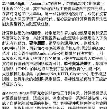
為“MilleMiglia in Automatico”的實驗，從帕爾馬到拉斯佩齊亞
往返近2000公里，其中94%的路程由視覺系統自主控制完成，
在當時引起了巨大轟動。這一成就雄辯地證明了，即使在沒有
當今強大深度學習工具的時代，精心設計的計算機視覺算法已
能支撐復雜的自動駕駛任務。
計算機技術的持續開發，特別是硬件算力的指數級增長和深度
學習算法的革命，為計算機視覺在自動駕駛中的應用注入了前
所未有的動力。
硬件層面
，從早期的通用CPU，到后來的
GPU并行計算，再到如今專為視覺處理和AI推理設計的ASIC
芯片（如安霸半導體Ambarella等公司提供的解決方案），計
算效率和處理速度得到了質的飛躍，使得在車載嵌入式平臺上
實時運行復雜的神經網絡成為可能。
軟件與算法層面
，卷積神
經網絡（CNN）的興起徹底改變了計算機視覺的性能上限。
大規模標注數據集（如ImageNet, KITTI, Cityscapes）用于模型
訓練，使得系統的檢測與識別精度、魯棒性遠超傳統手工設計
特征的方法。
從Alberto Broggi等研究者的開創性工作到今天，計算機視覺技
術通過目標檢測、語義分割、深度感知等一系列關鍵技術，構
成了自動駕駛感知層的中樞。而計算機硬件與軟件算法的協同
開發，則為其提供了堅實的性能基石。隨著端到端學習、神經