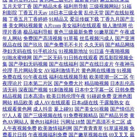
五月天堂丁香
国产精品水多
福利所导航
三级视频网站J
51福
利影院
丁香五月天av
18日本三级全黄
乱伦天堂
国产在线短视
频
丁香五月丁香婷婷
91精品又
爱豆传媒下载
丁香九月国产主
播
美女网站视频黄
A片com
美女福利在线观看
狼人激情网
伦
理片香港
极品福利导航
黄色三级最新免费
91嫩草国产
午夜成
年人网站
免费国产高清视频
91草莓
丝瓜视频污成人
国产亚洲
视品在线
国产玖玖
国产免费毛不卡片
久久无码
国产精品网络
孕妇无码在线
91手机论坛
91视频新地址
91日逼
午夜啪视频
91啪水蜜桃网
国产二区无码
91日韩在线观看
西瓜影院视频全
集
国产孕妇无码视频
国产在线福利
国产在线日皮片
午夜神马
伦理
毛片网站美女
AV福利激情毛片
黄色网在线播放
91视频
免费在线
91午夜在线
福利在线视频导航
欧美喷潮一区二区
午
夜理论片
日本第二片区
国产免费大片
精品呦视频
日本乱伦高
清无码
深夜国产视频
91刺激视频
日本中文字幕一区
日韩免费
精品视频
日本高清v
欧美日韩伦理午夜
91碰超免费
亚洲色图
网站
精品欧美
成人AV在线观看
日本a级在线
干露脸熟女
在
线观看黄色网
成人抖音
爰上碰91
国产美女91视频
国产情侣片
97人人看
国产三级视频在线
91免费视频精品
国产精品另类
黄
色AV网站人
黄色91福利社
污网址18禁
国产高清不卡二区
成
人午夜视频免费
欧美激情福利网
国产青青青草
91草逼视频
免
费看片日韩
午夜视频福利免费
国产嫩草视频在线
69叉叉叉
最