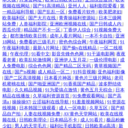
视频在线网站
|
国产91高清精品
|
亚州人人
|
福利影院爱看
|
第
一精品福利导航
|
国产乱乱一区
|
免费看片软件
|
欧美肥老妇
|
欧美福利区
|
国产大片在线
|
青青操福利资源站
|
日本三级网
站免费
|
人兽福利影院
|
亚洲欧洲视频在线
|
国产日韩成人内
|
西瓜伦理
|
精品国产不卡一区
|
丁香伊人综合
|
91视频免费大
全
|
都市激情欧美日韩
|
成年人看片网站
|
一本不卡自拍
|
亚洲
18网站
|
免费看的三级毛片
|
密色色综合网
|
午夜福利网页
|
91
午夜福利电影
|
最新A片网址
|
国产偷v在线精品
|
一区二线视
频
|
午夜伦理
|
91看中文
|
影音先锋色色网
|
91干逼电影网
|
夜夜
看老黄
|
欧美乱轮激情网
|
亚洲伊人五月花
|
一级伦理电影
|
成
人免费电影
|
综合色色网
|
国产精品二区无码
|
青草视频国产
在线
|
国产ts视频
|
成人精品一区二
|
91抖音视频
|
亚色福利影像
|
国产二区高清视频
|
日本看片神器
|
黄色片三级片网站
|
老司
机蜜桃在线
|
国产啪亚洲国产
|
91香蕉国产精品
|
波多野结依
电影
|
久久精品视频
|
91为爱搞点激情
|
黄色五月天棕合
|
日本
精品在线播放
|
久草福利资源首页
|
91免费观看网站
|
国产高
清a
|
操操操97
|
云涩福利在线导航
|
91羞羞视频网站
|
91资源在
线视频
|
日本韩国三级观看
|
成人一区电影
|
久草五区
|
国产精
品自产拍
|
人妻在线视频免费
|
AV黄色天堂网站
|
欧美在线视
频在线
|
日韩欧美理论
|
日本精品不卡
|
成人91看片
|
极品粉嫩
少妇
|
男人的天堂毛片
|
福利社手机影院
|
日韩欧美al高清
|
新