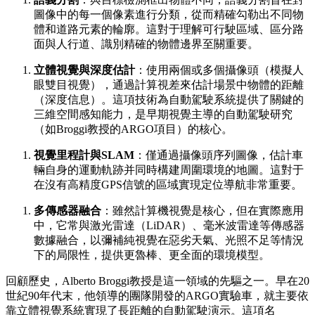
圖像中的每一個像素進行分類，從而精確勾勒出不同物
體和道路元素的輪廓。這對于理解可行駛區域、區分路
面與人行道、識別精確的物體邊界至關重要。
立體視覺與深度估計
：使用兩個或多個攝像頭（模擬人
眼雙目視覺），通過計算視差來估計場景中物體的距離
（深度信息）。這項技術為自動駕駛系統提供了關鍵的
三維空間感知能力，是早期視覺主導的自動駕駛研究
（如Broggi教授的ARGO項目）的核心。
視覺里程計與SLAM
：僅通過攝像頭序列圖像，估計車
輛自身的運動軌跡并同時構建周圍環境的地圖。這對于
在沒有高精度GPS信號的區域實現定位導航非常重要。
多傳感器融合
：雖然計算機視覺是核心，但在實際應用
中，它常與激光雷達（LiDAR）、毫米波雷達等傳感器
數據融合，以彌補純視覺在惡劣天氣、光照不足等情況
下的局限性，提供更魯棒、更全面的環境模型。
回顧歷史，Alberto Broggi教授是這一領域的先驅之一。早在20
世紀90年代末，他領導的團隊開發的ARGO實驗車，就主要依
靠立體視覺系統實現了長距離的自動駕駛演示。這項名