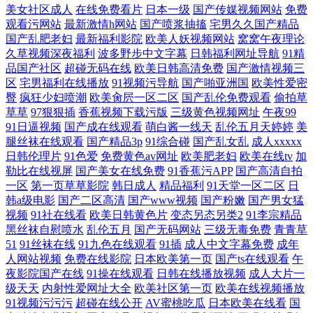
美女社区成人
在线免费看片
日本一级
国产传媒视频网站
免费
观看污网站
最新激情h网站
国产喷浆抽搐
宅男久久国产精品
国产乱肥老妇
最新福利影院
欧美人妖视频网站
窝窝午夜理论
久草视频深夜福利
波多野步中文字幕
日韩福利网址导航
91精
品国产社区
超碰无码在线
欧美日韩高清免费
国产激情视频三
区
宅男福利在线播放
91视频污导航
国产啪亚洲国
欧美性爱密
臀
疯狂少妇喷潮
欧美肏屄一区二区
国产乱伦免费观看
偷拍草
草草
97狠狠插
香蕉视频下载污版
三级黄色视频网址
午夜99
91日逼视频
国产成在线观看
萌白酱一线天
乱伦五月天婷婷
美
腿丝袜在线观看
国产精品3p
91综合碰
国产乱女乱
成人xxxxx
日韩伦理片
91色爱
免费黄色av网址
欧美肥老妇
欧美在线tv
加
勒比在线视屏
国产美女在线免费
91香蕉污APP
国产高清自拍
一区
第一页草草影院
韩日成人
精品福利
91天堂一区二区
日
韩a级电影
国产二区高清
国产www视频
国产粉嫩
国产男女猛
视频
91社在线看
欧美日韩黄色片
变态另态另类2
91李宗精品
黑丝袜自慰喷水
乱伦五月
国产无码网站
三级无毒免费
青青草
51
91丝袜在线
91九色在线观看
91插
成人中文字幕免费
成年
人网站视频
免费在线影院
日本欧美第一页
国产ts在线观看
午
夜影院国产在线
91操在线观看
日韩在线播放视频
成人大片一
级天天
内射性爱网址大全
欧美社区第一页
欧美在线视频播放
91视频污污污
超碰在线公开
AV蜜桃吃瓜
日本欧美在线看
国