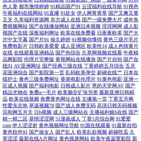
色人妻
都市激情婷婷
91精品国产91
云涩福利在线导航
91视色
无码视频网 国产精品一区久久 91官网网页版 蜜臀官网 91夜色 91网站在线
午夜福利在线网站
91直播
91处女
伊人网青青草
国产又爽又黄
又无
久草福利资源网
东方成人在线
国产一级免费大片
成年免
观看呢 91精选在线观看 91网站成人 91看片婬黄大片软件 亚洲一二区人妻
费视频网站
国产在线播放网站
亚洲日本视频
淫淫网网
成人影
视国产在线
深夜福利网址
欧美在线免费看
日夜夜欧美
国产大
伊人天堂网香焦网 性爱大香蕉伊人 三级网站 99精品性爱视频 AY视频资
片中文字幕
国产片91
操久婷婷
91视频你懂得
黄色三级片毛片
免费电影片
日韩欧美爱爱
成人亚洲区
欧美性16
成人色情黄片
在线
在线观看亚洲精品
国产热综合
久草网视频在线看
午夜精
源在线 波多野吉衣家庭教师 福利社免费体验黄 老司机福利久久视频 精品
品网影院
伦理片完整版
黄视网站在线播放
国产片自拍
国产在
线91
AV亚洲网址
国产经典三级在线
丁香婷婷五月综合
五月
无码内射 肏久在线91观看 人妻丝袜二区 91pot狼友社在线观看 www日本
花亚洲综合
国产影院第一页
乱码欧美孕交
超碰在线艹
日本在
线护士
黄色三级免费网址
香港电影伦理片
91黄色电影
亚洲一
永久 久热粉嫩在线精品 新91福利视频 91支持视频免费观看 男人天堂com
区成人视频
国产福利电影
日韩成人影片
男的天堂网AV
国产
精品尤物在
免费a一毛片
欧美肠交扩张另类
最新亚洲日韩精
品
欧美在线视频
免费黄色网址在线
主播第一页
丁香五月网
918禁在线观看 操碰视频在线观看 密挑免费版官网入口 亚洲中文别类日韩
性爱东京热
草逼视频78
国产成人免费无码
高清日韩无码视频
宗和网五月天
日b视频
成人三级网站在
主播福利姬h在线
国产
91在线视频免费观看 精东成人 亚国国产线路卡一 91一直操 久草论坛 亚韩
精一精二区
基情涩涩网
51漫画成人
丁香5月综合网
91爱爱
com
伊人涩涩射
黄色视频网址导航
91国在线观看
91最新自拍
黄色软件91
国产操女人
国产乱人
欧美乱欲视频
超碰吃瓜
久
TV视频 91社区入口免费 国产精品久久网站 日韩精品国伦在线播放 91豆花
草涩涩
最新在线A片网址
黄色视屏网站
欧美午夜寂寞影院
新