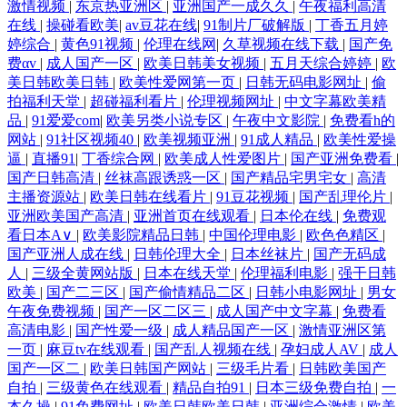
激情视频
|
东京热亚洲区
|
亚洲国产一成久久
|
午夜福利高清
在线
|
操碰看欧美
|
av豆花在线
|
91制片厂破解版
|
丁香五月婷
婷综合
|
黄色91视频
|
伦理在线网
|
久草视频在线下载
|
国产免
费αv
|
成人国产一区
|
欧美日韩美女视频
|
五月天综合婷婷
|
欧
美日韩欧美日韩
|
欧美性爱网第一页
|
日韩无码电影网址
|
偷
拍福利天堂
|
超碰福利看片
|
伦理视频网址
|
中文字幕欧美精
品
|
91爱爱com
|
欧美另类小说专区
|
午夜中文影院
|
免费看h的
网站
|
91社区视频40
|
欧美视频亚洲
|
91成人精品
|
欧美性爱操
逼
|
直播91
|
丁香综合网
|
欧美成人性爱图片
|
国产亚洲免费看
|
国产日韩高清
|
丝袜高跟诱惑一区
|
国产精品宅男宅女
|
高清
主播资源站
|
欧美日韩在线看片
|
91豆花视频
|
国产乱理伦片
|
亚洲欧美国产高清
|
亚洲首页在线观看
|
日本伦在线
|
免费观
看日本A∨
|
欧美影院精品日韩
|
中国伦理电影
|
欧色色精区
|
国产亚洲人成在线
|
日韩伦理大全
|
日本丝袜片
|
国产无码成
人
|
三级全黄网站版
|
日本在线天堂
|
伦理福利电影
|
强干日韩
欧美
|
国产二三区
|
国产偷情精品二区
|
日韩小电影网址
|
男女
午夜免费视频
|
国产一区二区三
|
成人国产中文字幕
|
免费看
高清电影
|
国产性爱一级
|
成人精品国产一区
|
激情亚洲区第
一页
|
麻豆tv在线观看
|
国产乱人视频在线
|
孕妇成人AV
|
成人
国产一区二
|
欧美日韩国产网站
|
三级毛片看
|
日韩欧美国产
自拍
|
三级黄色在线观看
|
精品自拍91
|
日本三级免费自拍
|
一
本久操
|
91免费网址
|
欧美日韩欧美日韩
|
亚洲综合激情
|
欧美